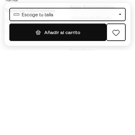
Ropa Entrenamiento
Tacos de fútbol adidas
Escoge tu talla
Jerseys de España
Tacos de fútbol Nike
Jerseys de fútbol
Balones de Fútbol
Añadir al carrito
Impermeables
Tacos de fútbol para niños
Espinilleras
Guantes para niños
Ropa de portero
Tenis para niños
Black Friday
Ropa para niños
Conviértete en
Member
ahora
Acumula puntos y ahorra en tus compras