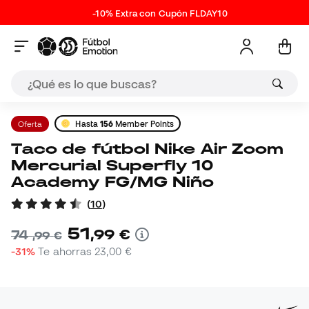
-10% Extra con Cupón FLDAY10
Oferta
Hasta
156
Member Points
Taco de fútbol Nike Air Zoom
Mercurial Superfly 10
Academy FG/MG Niño
(
10
)
51
,
99
€
74
,
99
€
-31%
Te ahorras
23,00 €