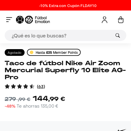
-10% Extra con Cupón FLDAY10
Agotado
Hasta
435
Member Points
Taco de fútbol Nike Air Zoom
Mercurial Superfly 10 Elite AG-
Pro
(
63
)
144
,
99
€
279
,
99
€
-48%
Te ahorras
135,00 €