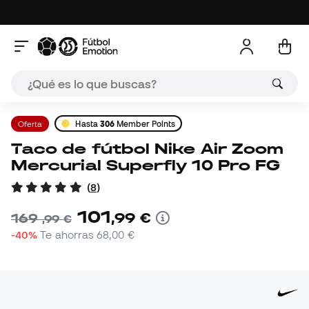
Oferta
Hasta
306
Member Points
Taco de fútbol Nike Air Zoom
Mercurial Superfly 10 Pro FG
(
8
)
101
,
99
€
169
,
99
€
-40%
Te ahorras
68,00 €