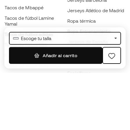
Jerseys Barcelona
Tacos de Mbappé
Jerseys Atlético de Madrid
Tacos de fútbol Lamine
Ropa térmica
Yamal
Ropa Entrenamiento
Tacos de fútbol adidas
Escoge tu talla
Jerseys de España
Tacos de fútbol Nike
Jerseys de fútbol
Balones de Fútbol
Añadir al carrito
Impermeables
Tacos de fútbol para niños
Espinilleras
Guantes para niños
Ropa de portero
Tenis para niños
Black Friday
Ropa para niños
Conviértete en