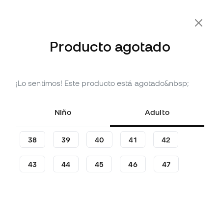
-10% Extra con Cupón FLDAY10
Producto agotado
¡Lo sentimos! Este producto está agotado&nbsp;
Agotado
Hasta
444
Member Points
Taco de fútbol Nike Air Zoom
Niño
Adulto
Mercurial Vapor 16 Elite AG-
Pro
38
39
40
41
42
(
18
)
147
43
44
45
46
47
,
99
€
269
,
99
€
-45%
Te ahorras
122,00 €