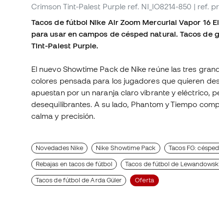
Crimson Tint-Palest Purple
ref. NI_IO8214-850
| ref. 
Tacos de fútbol Nike Air Zoom Mercurial Vapor 16 Elit
para usar en campos de césped natural. Tacos de g
Tint-Palest Purple.
El nuevo Showtime Pack de Nike reúne las tres gran
colores pensada para los jugadores que quieren des
apuestan por un naranja claro vibrante y eléctrico, p
desequilibrantes. A su lado, Phantom y Tiempo compa
calma y precisión.
Novedades Nike
Nike Showtime Pack
Tacos FG: césped
Rebajas en tacos de fútbol
Tacos de fútbol de Lewandowsk
Tacos de fútbol de Arda Güler
Oferta