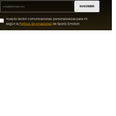
SUSCRIBIR
Acepto recibir comunicaciones personalizadas para mi
según la
Política de privacidad
de Sports Emotion.
ion
#BeTheBest
Member
En Sports Emotion fomentamos una cultura
de vida deportiva orientada a lograr la
nosotros
felicidad completa del deportista, gracias
al ecosistema creado por la
generales de
especialización de cada una de las
marcas que forman parte del grupo.
de compra - Política
Ver todas las tiendas
rivacidad
Basketball Emotion