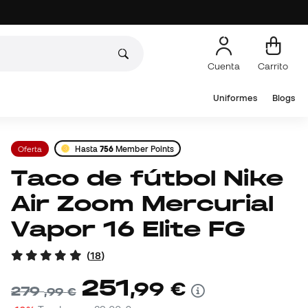
Cuenta
Carrito
Uniformes
Blogs
Oferta
Hasta
756
Member Points
Taco de fútbol Nike
Air Zoom Mercurial
Vapor 16 Elite FG
(
18
)
251
,
99
€
279
,
99
€