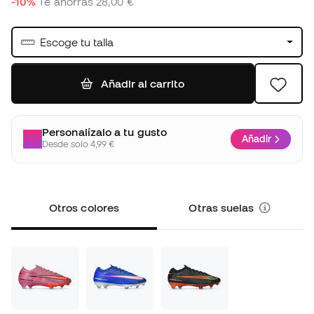
-10%
Te ahorras
28,00 €
Escoge tu talla
Añadir al carrito
Personalízalo a tu gusto
Añadir
Desde solo 4,99 €
Otros colores
Otras suelas