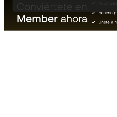
Conviértete en
Acumula p
Acceso pri
Member
ahora
Únete a m
Descarga ahora la app de los
locos por el material de fútbol y
disfruta de compras más
rápidas y cómodas.