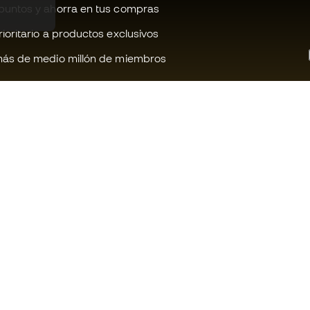
untos y ahorra en tus compras
oritario a productos exclusivos
ás de medio millón de miembros
¿Te ayudamos?
Fútbol Emot
Atención al cliente
Comunidad 
Cambios y devoluciones
Trabaja con 
Guía de producto de fútbol
Condiciones 
contratación
Equivalencia de tallas de tacos de
fútbol
Información 
de cookies
Compliance
Política de p