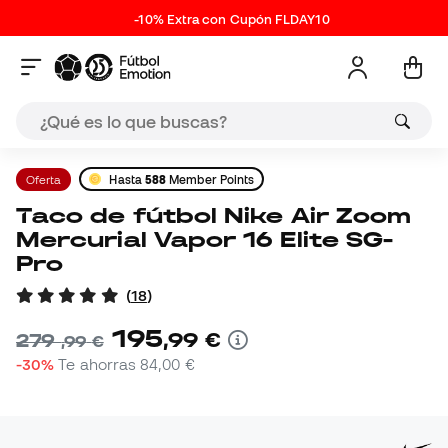
-10% Extra con Cupón FLDAY10
Oferta
Hasta
588
Member Points
Taco de fútbol Nike Air Zoom
Mercurial Vapor 16 Elite SG-
Pro
(
18
)
195
,
99
€
279
,
99
€
-30%
Te ahorras
84,00 €