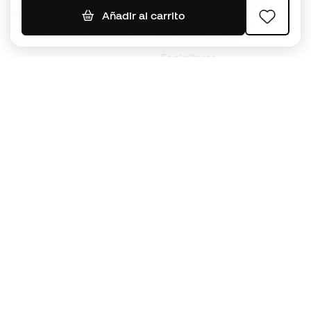
Jerseys de fútbol
Balones de Fútbol
Añadir al carrito
Impermeables
Tacos de fútbol para niños
Espinilleras
Guantes para niños
Ropa de portero
Tenis para niños
Black Friday
Ropa para niños
Conviértete en
Member
ahora
Acumula puntos y ahorra en tus compras
Acceso prioritario a productos exclusivos
Únete a más de medio millón de miembros