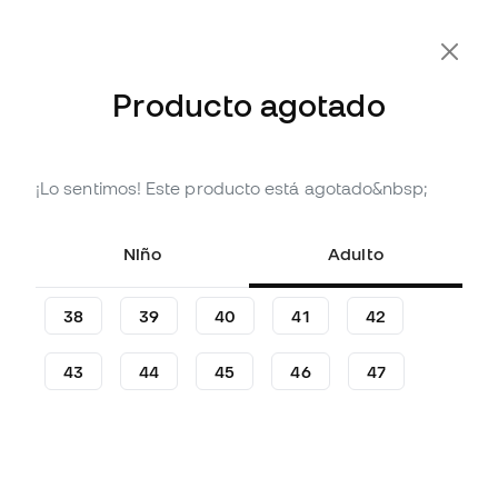
-10% Extra con Cupón FLDAY10
Producto agotado
¡Lo sentimos! Este producto está agotado&nbsp;
Agotado
Hasta
840
Member Points
Taco de fútbol Nike Phantom
Niño
Adulto
6 Low Elite AG-Pro
(
14
)
38
39
40
41
42
279
,
99
€
43
44
45
46
47