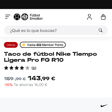
Oferta
Hasta
432
Member Points
Taco de fútbol Nike Tiempo
Ligera Pro FG R10
(
6
)
143
,
99
€
159
,
99
€
-10%
Te ahorras
16,00 €