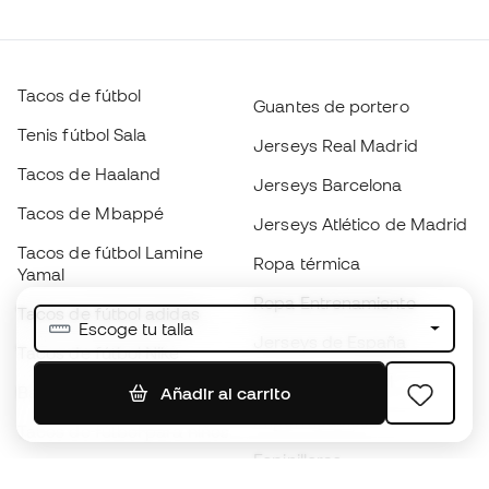
Tacos de fútbol
Guantes de portero
Tenis fútbol Sala
Jerseys Real Madrid
Tacos de Haaland
Jerseys Barcelona
Tacos de Mbappé
Jerseys Atlético de Madrid
Tacos de fútbol Lamine
Ropa térmica
Yamal
Ropa Entrenamiento
Tacos de fútbol adidas
Escoge tu talla
Jerseys de España
Tacos de fútbol Nike
Jerseys de fútbol
Balones de Fútbol
Añadir al carrito
Impermeables
Tacos de fútbol para niños
Espinilleras
Guantes para niños