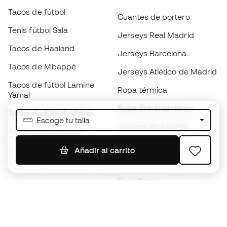
Tacos de fútbol
Guantes de portero
Tenis fútbol Sala
Jerseys Real Madrid
Tacos de Haaland
Jerseys Barcelona
Tacos de Mbappé
Jerseys Atlético de Madrid
Tacos de fútbol Lamine
Ropa térmica
Yamal
Ropa Entrenamiento
Tacos de fútbol adidas
Escoge tu talla
Jerseys de España
Tacos de fútbol Nike
Jerseys de fútbol
Balones de Fútbol
Añadir al carrito
Impermeables
Tacos de fútbol para niños
Espinilleras
Guantes para niños
Ropa de portero
Tenis para niños
Black Friday
Ropa para niños