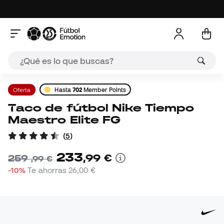
Oferta
Hasta
702
Member Points
Taco de fútbol Nike Tiempo
Maestro Elite FG
(
5
)
233
,
99
€
259
,
99
€
-10%
Te ahorras
26,00 €