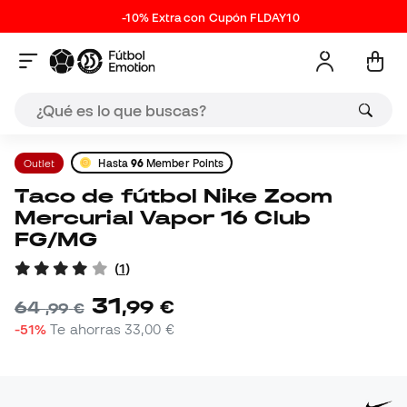
-10% Extra con Cupón FLDAY10
Outlet
Hasta
96
Member Points
Taco de fútbol Nike Zoom
Mercurial Vapor 16 Club
FG/MG
(
1
)
31
,
99
€
64
,
99
€
-51%
Te ahorras
33,00 €