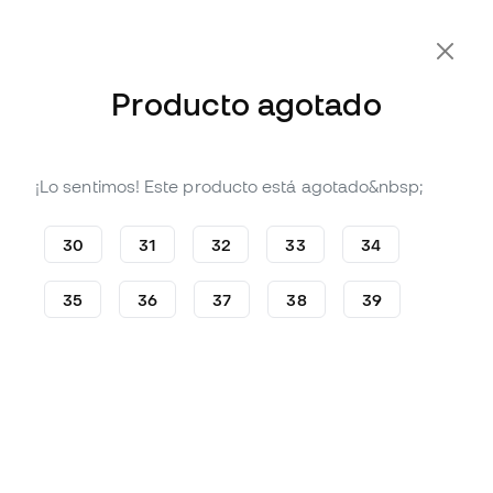
-10% Extra con Cupón FLDAY10
Producto agotado
¡Lo sentimos! Este producto está agotado&nbsp;
Agotado
Hasta
72
Member Points
Taco de fútbol Puma King
30
31
32
33
34
Match FG/AG Niño
(
1
)
35
36
37
38
39
23
,
99
€
59
,
99
€
-60%
Te ahorras
36,00 €