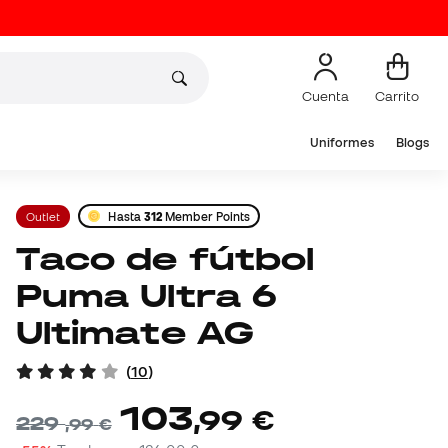
Cuenta
Carrito
Uniformes
Blogs
Outlet
Hasta
312
Member Points
Taco de fútbol
Puma Ultra 6
Ultimate AG
(
10
)
103
,
99
€
229
,
99
€