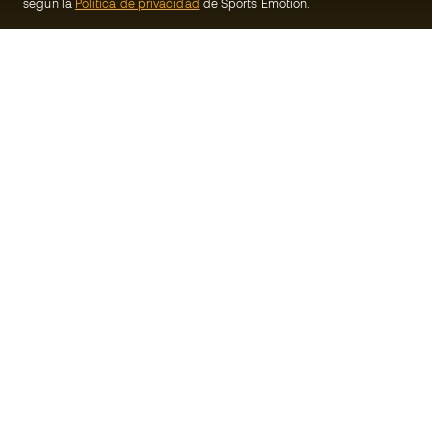
según la
Política de privacidad
de Sports Emotion.
ion
#BeTheBest
Member
En Sports Emotion fomentamos una cultura
de vida deportiva orientada a lograr la
nosotros
felicidad completa del deportista, gracias
al ecosistema creado por la
generales de
especialización de cada una de las
marcas que forman parte del grupo.
de compra - Política
Ver todas las tiendas
rivacidad
Basketball Emotion
Running Emotion