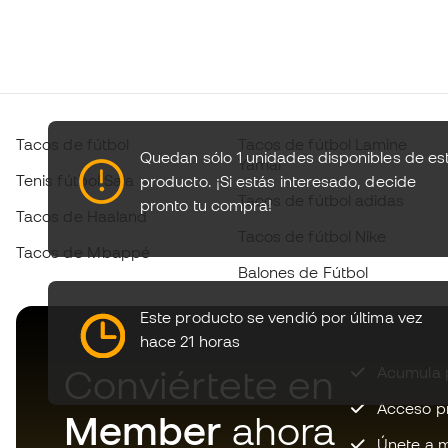
Tacos de fútbol
Tacos de fútbol Lamine
Quedan sólo 1 unidades disponibles de es
Yamal
Tenis fútbol Sala
producto.
¡Si estás interesado, decide
Tacos de fútbol adidas
pronto tu compra!
Tacos de Haaland
Tacos de fútbol Nike
Tacos de Mbappé
Balones de Fútbol
Este producto se vendió por última vez
hace 21 horas
Conviértete en
Acumula p
Acceso pri
Member
ahora
Únete a m