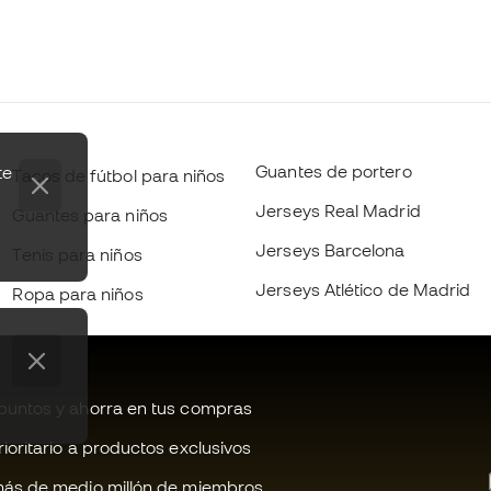
Guantes de portero
te
Tacos de fútbol para niños
Jerseys Real Madrid
Guantes para niños
Jerseys Barcelona
Tenis para niños
Jerseys Atlético de Madrid
Ropa para niños
untos y ahorra en tus compras
oritario a productos exclusivos
ás de medio millón de miembros