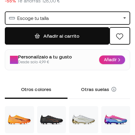
-55%
Te ahorras
126,00 €
Escoge tu talla
Añadir al carrito
Personalízalo a tu gusto
Añadir
Desde solo 4,99 €
Otros colores
Otras suelas