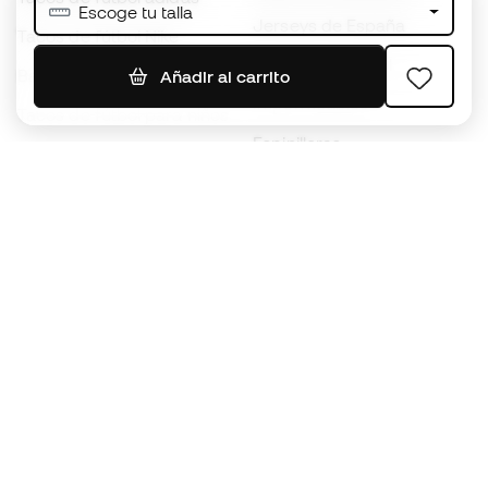
Escoge tu talla
Jerseys de España
Tacos de fútbol Nike
Jerseys de fútbol
Balones de Fútbol
Añadir al carrito
Impermeables
Tacos de fútbol para niños
Espinilleras
Guantes para niños
Ropa de portero
Tenis para niños
Black Friday
Ropa para niños
Conviértete en
Member
ahora
Acumula puntos y ahorra en tus compras
Acceso prioritario a productos exclusivos