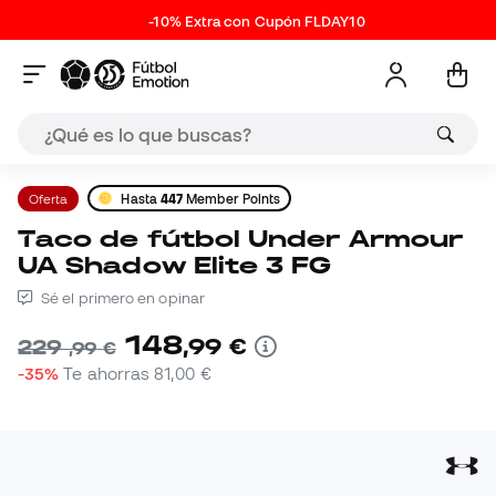
-10% Extra con Cupón FLDAY10
Oferta
Hasta
447
Member Points
Taco de fútbol Under Armour
UA Shadow Elite 3 FG
Sé el primero en opinar
148
,
99
€
229
,
99
€
-35%
Te ahorras
81,00 €