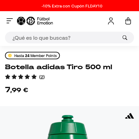
-10% Extra con Cupón FLDAY10
Hasta
24
Member Points
Botella adidas Tiro 500 ml
(
2
)
7
,
99
€