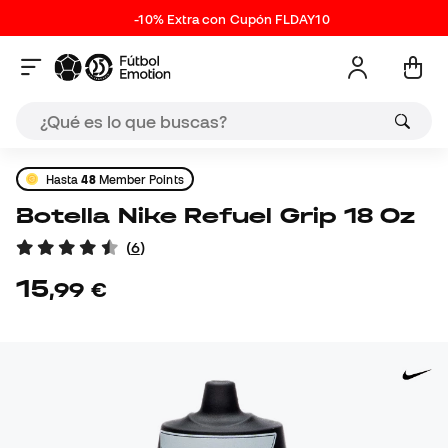
-10% Extra con Cupón FLDAY10
Hasta
48
Member Points
Botella Nike Refuel Grip 18 Oz
(
6
)
15
,
99
€