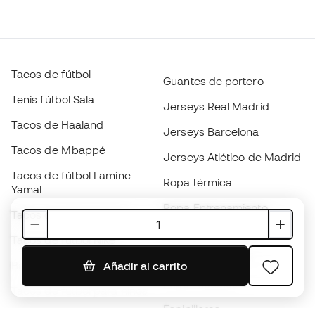
Tacos de fútbol
Guantes de portero
Tenis fútbol Sala
Jerseys Real Madrid
Tacos de Haaland
Jerseys Barcelona
Tacos de Mbappé
Jerseys Atlético de Madrid
Tacos de fútbol Lamine
Ropa térmica
Yamal
Ropa Entrenamiento
Tacos de fútbol adidas
Jerseys de España
Tacos de fútbol Nike
Jerseys de fútbol
Balones de Fútbol
Añadir al carrito
Impermeables
Tacos de fútbol para niños
Espinilleras