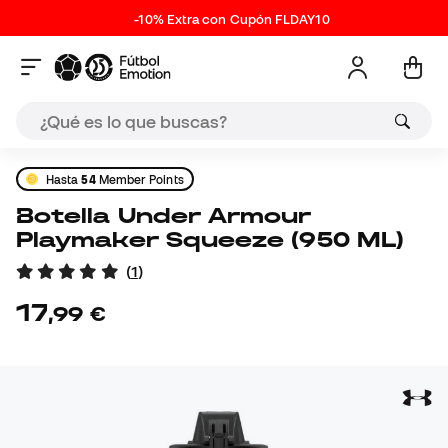
-10% Extra con Cupón FLDAY10
Hasta
54
Member Points
Botella Under Armour
Playmaker Squeeze (950 ML)
(
1
)
17
,
99
€