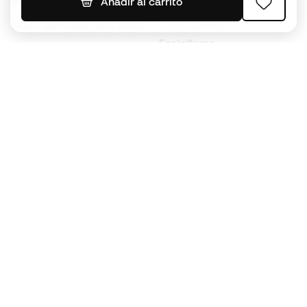
Balones de Fútbol
Añadir al carrito
Impermeables
Tacos de fútbol para niños
Espinilleras
Guantes para niños
Ropa de portero
Tenis para niños
Black Friday
Ropa para niños
Conviértete en
Member
ahora
Acumula puntos y ahorra en tus compras
Acceso prioritario a productos exclusivos
Únete a más de medio millón de miembros