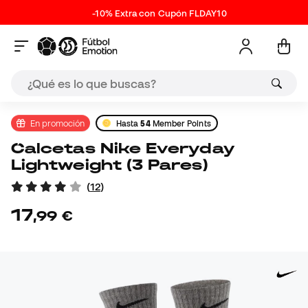
-10% Extra con Cupón FLDAY10
En promoción
Hasta
54
Member Points
Calcetas Nike Everyday
Lightweight (3 Pares)
(
12
)
17
,
99
€