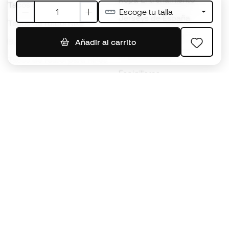
Tacos de fútbol adidas
Escoge tu talla
Jerseys de España
Tacos de fútbol Nike
Jerseys de fútbol
Balones de Fútbol
Añadir al carrito
Impermeables
Tacos de fútbol para niños
Espinilleras
Guantes para niños
Ropa de portero
Tenis para niños
Black Friday
Ropa para niños
Conviértete en
Member
ahora
Acumula puntos y ahorra en tus compras
Acceso prioritario a productos exclusivos