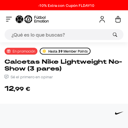
-10% Extra con Cupón FLDAY10
En promoción
Hasta
39
Member Points
Calcetas Nike Lightweight No-
Show (3 pares)
Sé el primero en opinar
12
,
99
€