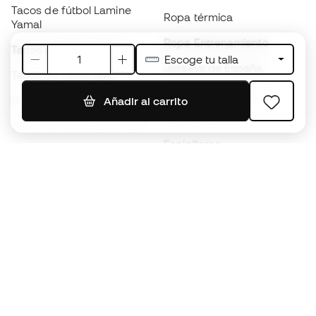
Tacos de fútbol Lamine
Ropa térmica
Yamal
Ropa Entrenamiento
Tacos de fútbol adidas
Escoge tu talla
Jerseys de España
Tacos de fútbol Nike
Jerseys de fútbol
Balones de Fútbol
Añadir al carrito
Impermeables
Tacos de fútbol para niños
Espinilleras
Guantes para niños
Ropa de portero
Tenis para niños
Black Friday
Ropa para niños
Conviértete en
Member
ahora