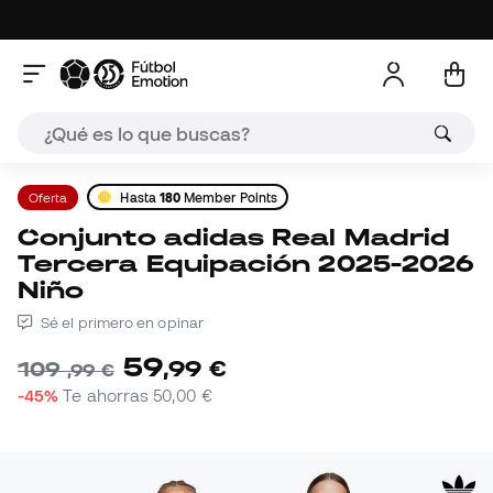
Oferta
Hasta
180
Member Points
Conjunto adidas Real Madrid
Tercera Equipación 2025-2026
Niño
Sé el primero en opinar
59
,
99
€
109
,
99
€
-45%
Te ahorras
50,00 €