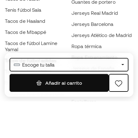
Guantes de portero
Tenis fútbol Sala
Jerseys Real Madrid
Tacos de Haaland
Jerseys Barcelona
Tacos de Mbappé
Jerseys Atlético de Madrid
Tacos de fútbol Lamine
Ropa térmica
Yamal
Ropa Entrenamiento
Tacos de fútbol adidas
Escoge tu talla
Jerseys de España
Tacos de fútbol Nike
Jerseys de fútbol
Balones de Fútbol
Añadir al carrito
Impermeables
Tacos de fútbol para niños
Espinilleras
Guantes para niños
Ropa de portero
Tenis para niños
Black Friday
Ropa para niños