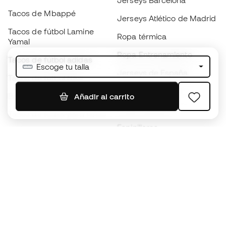
Jerseys Barcelona
Tacos de Mbappé
Jerseys Atlético de Madrid
Tacos de fútbol Lamine
Ropa térmica
Yamal
Ropa Entrenamiento
Tacos de fútbol adidas
Escoge tu talla
Jerseys de España
Tacos de fútbol Nike
Jerseys de fútbol
Balones de Fútbol
Añadir al carrito
Impermeables
Tacos de fútbol para niños
Espinilleras
Guantes para niños
Ropa de portero
Tenis para niños
Black Friday
Ropa para niños
Conviértete en