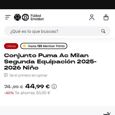
Oferta
Hasta
135
Member Points
Conjunto Puma Ac Milan
Segunda Equipación 2025-
2026 Niño
Sé el primero en opinar
44
,
99
€
74
,
99
€
-40%
Te ahorras
30,00 €