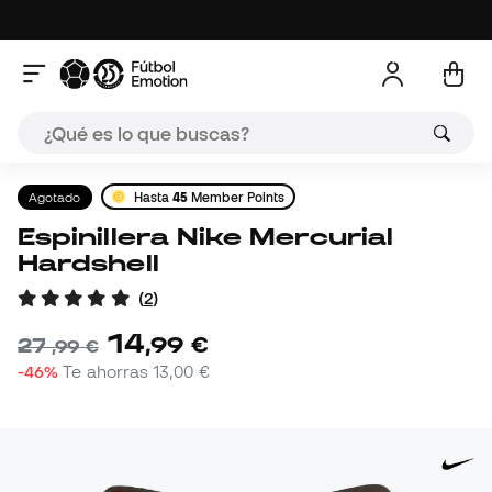
Agotado
Hasta
45
Member Points
Espinillera Nike Mercurial
Hardshell
(
2
)
14
,
99
€
27
,
99
€
-46%
Te ahorras
13,00 €