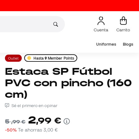
Cuenta
Carrito
Uniformes
Blogs
Outlet
Hasta
9
Member Points
Estaca SP Fútbol
PVC con pincho (160
cm)
Sé el primero en opinar
2
,
99
€
5
,
99
€
-50%
Te ahorras
3,00 €