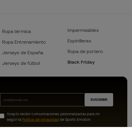
Impermeables
Ropa térmica
Espinilleras
Ropa Entrenamiento
Ropa de portero
Jerseys de España
Black Friday
Jerseys de fútbol
SUSCRIBIR
Acepto recibir comunicaciones personalizadas para mi
según la
Política de privacidad
de Sports Emotion.