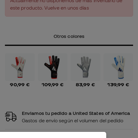
Actualmente no disponemos de más inventario de
este producto. Vuelve en unos días
Otros colores
90,99 €
109,99 €
83,99 €
139,99 €
Enviamos tu pedido a United States of America
Gastos de envío según el volumen del pedido
Disponibilidad en tienda