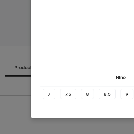
Ver más i
Productos alternativos
Sobre el producto
Niño
7
7,5
8
8,5
9