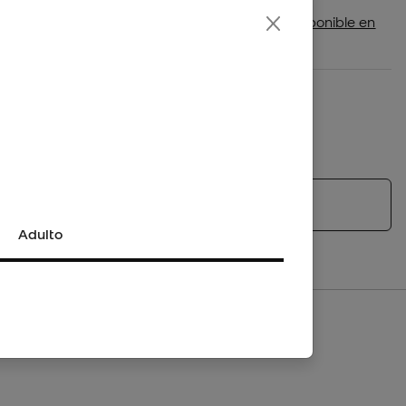
Comprueba si este producto está disponible en
tu tienda más cercana
Plazo de devolución/cambio: 30 días
Política de devoluciones
*No aplica para productos personalizados.
Ver productos similares
Adulto