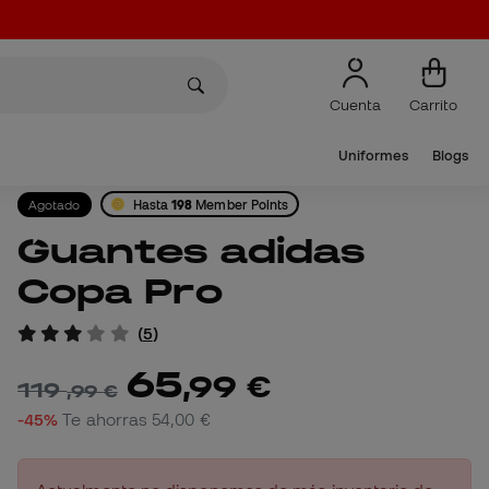
Cuenta
Carrito
Uniformes
Blogs
Agotado
Hasta
198
Member Points
Guantes adidas
Copa Pro
(
5
)
65
,
99
€
119
,
99
€
-45%
Te ahorras
54,00 €