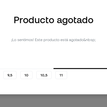
Producto agotado
mágenes (1)
¡Lo sentimos! Este producto está agotado&nbsp;
Valoraciones (5)
Tabla comparativa
9,5
10
10,5
11