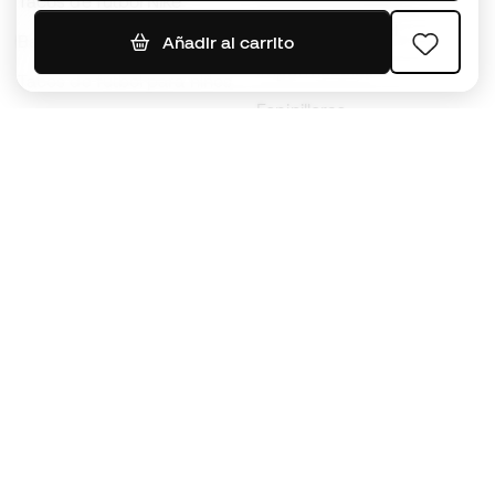
Tacos de fútbol Nike
Jerseys de fútbol
Balones de Fútbol
Añadir al carrito
Impermeables
Tacos de fútbol para niños
Espinilleras
Guantes para niños
Ropa de portero
Tenis para niños
Black Friday
Ropa para niños
Conviértete en
Member
ahora
Acumula puntos y ahorra en tus compras
Acceso prioritario a productos exclusivos
Únete a más de medio millón de miembros