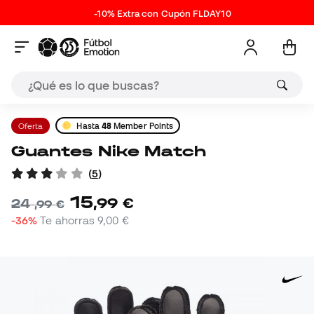
-10% Extra con Cupón FLDAY10
Oferta
Hasta
48
Member Points
Guantes Nike Match
(
5
)
15
,
99
€
24
,
99
€
-36%
Te ahorras
9,00 €