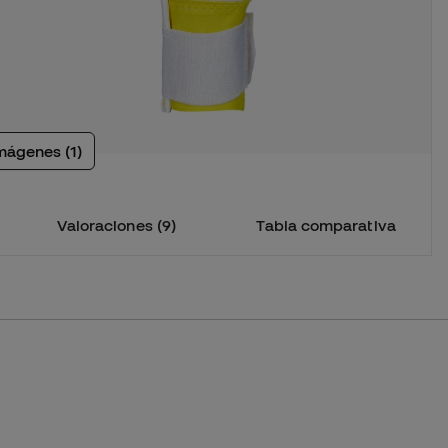
Producto agotado
mágenes (1)
¡Lo sentimos! Este producto está agotado&nbsp;
Valoraciones (9)
Tabla comparativa
9,5
10
10,5
11