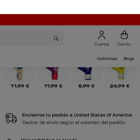
Actualmente no disponemos de más inventario de
este producto. Vuelve en unos días
Otros colores
11,99 €
11,99 €
8,99 €
24,99 €
Enviamos tu pedido a United States of America
Gastos de envío según el volumen del pedido
Disponibilidad en tienda