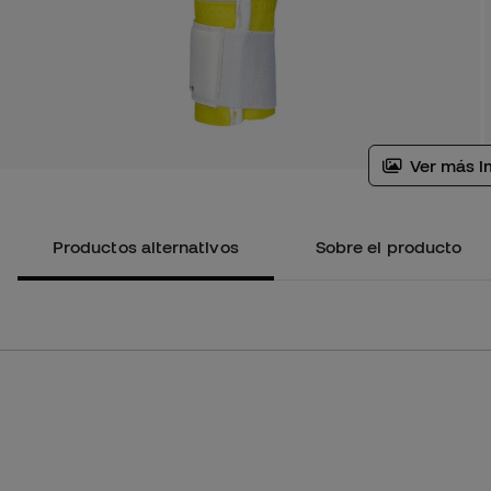
Ver más i
Productos alternativos
Sobre el producto
Niño
7
7,5
8
8,5
9