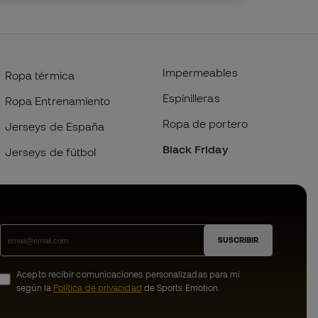
Impermeables
Ropa térmica
Espinilleras
Ropa Entrenamiento
Ropa de portero
Jerseys de España
Black Friday
Jerseys de fútbol
SUSCRIBIR
Acepto recibir comunicaciones personalizadas para mi
según la
Política de privacidad
de Sports Emotion.