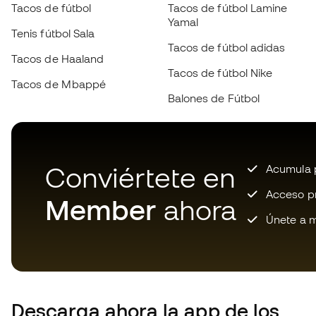
Tacos de fútbol
Tacos de fútbol Lamine
Yamal
Tenis fútbol Sala
Tacos de fútbol adidas
Tacos de Haaland
Tacos de fútbol Nike
Tacos de Mbappé
Balones de Fútbol
Este producto se vendió por última vez
hace 5 horas
Conviértete en
Acumula p
Acceso pri
Member
ahora
Únete a m
Descarga ahora la app de los