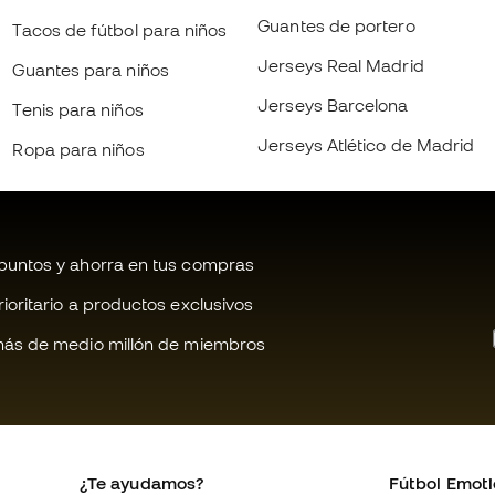
Guantes de portero
Tacos de fútbol para niños
Jerseys Real Madrid
Guantes para niños
Jerseys Barcelona
Tenis para niños
Jerseys Atlético de Madrid
Ropa para niños
untos y ahorra en tus compras
oritario a productos exclusivos
ás de medio millón de miembros
¿Te ayudamos?
Fútbol Emot