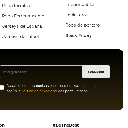
Impermeables
Ropa térmica
Espinilleras
Ropa Entrenamiento
Ropa de portero
Jerseys de España
Black Friday
Jerseys de fútbol
SUSCRIBIR
Acepto recibir comunicaciones personalizadas para mi
según la
Política de privacidad
de Sports Emotion.
ion
#BeTheBest