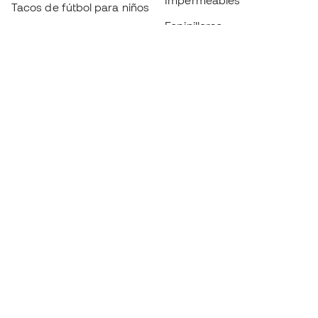
Impermeables
Tacos de fútbol para niños
Espinilleras
Guantes para niños
Ropa de portero
Tenis para niños
Black Friday
Ropa para niños
Conviértete en
Member
ahora
Acumula puntos y ahorra en tus compras
Acceso prioritario a productos exclusivos
Únete a más de medio millón de miembros