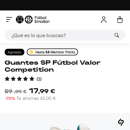
Agotado
Hasta
54
Member Points
Guantes SP Fútbol Valor
Competition
(
1
)
17
,
99
€
59
,
99
€
-70%
Te ahorras
42,00 €