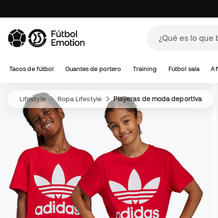
Tacos de fútbol
Guantes de portero
Training
Fútbol sala
Af
Lifestyle
Ropa Lifestyle
Playeras de moda deportiva