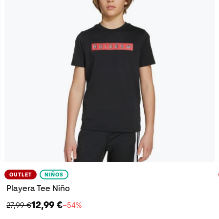
OUTLET
NIÑOS
Playera Tee Niño
12,99 €
27,99 €
−54%