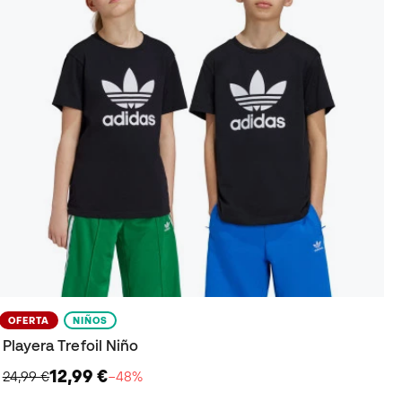
OFERTA
NIÑOS
Playera Trefoil Niño
12,99 €
24,99 €
−48%