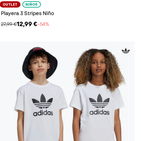
OUTLET
NIÑOS
Playera 3 Stripes Niño
12,99 €
27,99 €
−54%