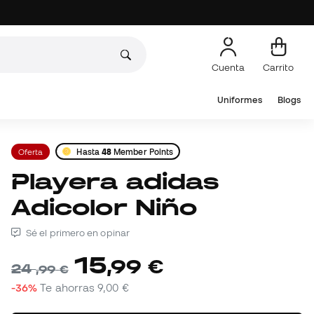
Cuenta
Carrito
Uniformes
Blogs
Oferta
Hasta
48
Member Points
Playera adidas
Adicolor Niño
Sé el primero en opinar
15
,
99
€
24
,
99
€
-36%
Te ahorras
9,00 €