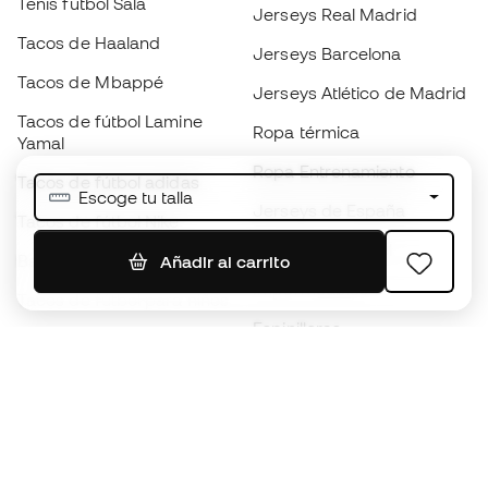
Tenis fútbol Sala
Jerseys Real Madrid
Tacos de Haaland
Jerseys Barcelona
Tacos de Mbappé
Jerseys Atlético de Madrid
Tacos de fútbol Lamine
Ropa térmica
Yamal
Ropa Entrenamiento
Tacos de fútbol adidas
Escoge tu talla
Jerseys de España
Tacos de fútbol Nike
Jerseys de fútbol
Balones de Fútbol
Añadir al carrito
Impermeables
Tacos de fútbol para niños
Espinilleras
Guantes para niños
Ropa de portero
Tenis para niños
Black Friday
Ropa para niños