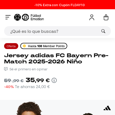
-10% Extra con Cupón FLDAY10
Oferta
Hasta
108
Member Points
Jersey adidas FC Bayern Pre-
Match 2025-2026 Niño
Sé el primero en opinar
35
,
99
€
59
,
99
€
-40%
Te ahorras
24,00 €