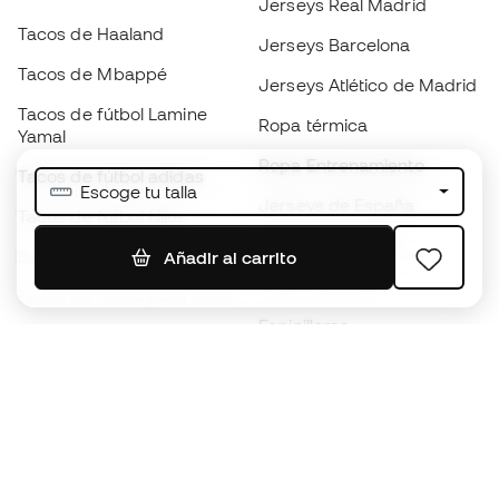
Jerseys Real Madrid
Tacos de Haaland
Jerseys Barcelona
Tacos de Mbappé
Jerseys Atlético de Madrid
Tacos de fútbol Lamine
Ropa térmica
Yamal
Ropa Entrenamiento
Tacos de fútbol adidas
Escoge tu talla
Jerseys de España
Tacos de fútbol Nike
Jerseys de fútbol
Balones de Fútbol
Añadir al carrito
Impermeables
Tacos de fútbol para niños
Espinilleras
Guantes para niños
Ropa de portero
Tenis para niños
Black Friday
Ropa para niños