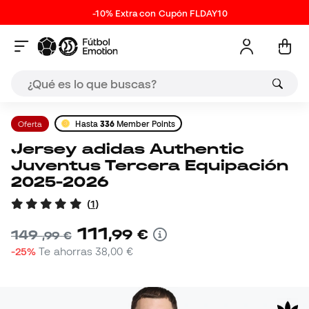
-10% Extra con Cupón FLDAY10
Oferta
Hasta
336
Member Points
Jersey adidas Authentic
Juventus Tercera Equipación
2025-2026
(
1
)
111
,
99
€
149
,
99
€
-25%
Te ahorras
38,00 €