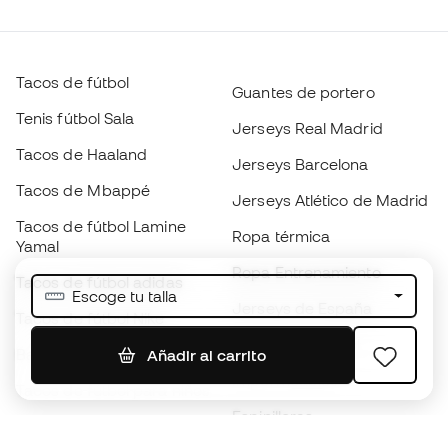
Tacos de fútbol
Guantes de portero
Tenis fútbol Sala
Jerseys Real Madrid
Tacos de Haaland
Jerseys Barcelona
Tacos de Mbappé
Jerseys Atlético de Madrid
Tacos de fútbol Lamine
Ropa térmica
Yamal
Ropa Entrenamiento
Tacos de fútbol adidas
Escoge tu talla
Jerseys de España
Tacos de fútbol Nike
Jerseys de fútbol
Balones de Fútbol
Añadir al carrito
Impermeables
Tacos de fútbol para niños
Espinilleras
Guantes para niños