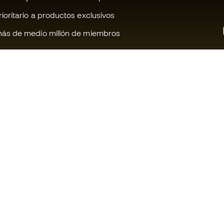
oritario a productos exclusivos
ás de medio millón de miembros
¿Te ayudamos?
Fútbol Emot
Atención al cliente
Comunidad 
Cambios y devoluciones
Trabaja con 
Guía de producto de fútbol
Condiciones 
contratación
Equivalencia de tallas de tacos de
fútbol
Información 
de cookies
Compliance
Política de p
Webs internacionales de Fútbol