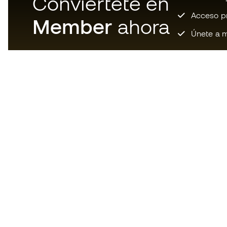
Conviértete en
Acceso pri
Member
ahora
Únete a m
Descarga ahora la app de los
locos por el material de fútbol y
disfruta de compras más
rápidas y cómodas.