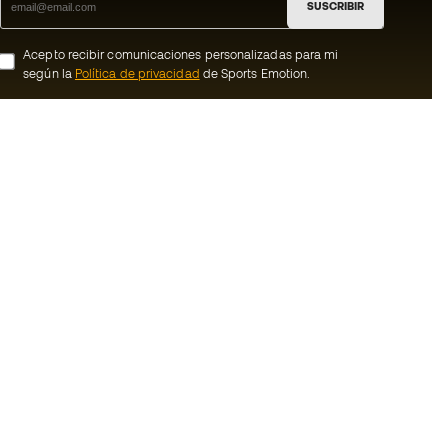
SUSCRIBIR
Acepto recibir comunicaciones personalizadas para mi
según la
Política de privacidad
de Sports Emotion.
ion
#BeTheBest
Member
En Sports Emotion fomentamos una cultura
de vida deportiva orientada a lograr la
nosotros
felicidad completa del deportista, gracias
al ecosistema creado por la
generales de
especialización de cada una de las
marcas que forman parte del grupo.
de compra - Política
Ver todas las tiendas
rivacidad
Basketball Emotion