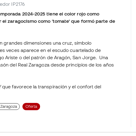
eedor IP2176
emporada 2024-2025 tiene el color rojo como
or el zaragocismo como 'tomate' que formó parte de
 en grandes dimensiones una cruz, símbolo
tres veces aparece en el escudo cuartelado de
o Ariste o del patrón de Aragón, San Jorge. Una
asón del Real Zaragoza desde principios de los años
ue favorece la transpiración y el confort del
l Zaragoza
Oferta