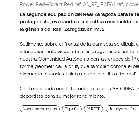
Power Red-Vibrant Red
ref. AD_RZ_IP2176
| ref. prov
La segunda equipación del Real Zaragoza para la t
protagonista, evocando a la elástica reconocida p
la génesis del Real Zaragoza en 1932.
Sutilmente sobre el frontal de la camiseta se dibuja
intrínsecamente vinculado a los aragoneses: hasta 
nuestra Comunidad Autónoma con las cruces de Íñig
forma geométrica, la cruz, que también corona el bl
cincuenta, cuando el club recuperó el titulo de 'real'.
Confeccionada con la tecnología adidas AEROREADY q
deportista para su mejor rendimiento.
Novedades adidas
España
1ª RFEF
Jerseys del Rea