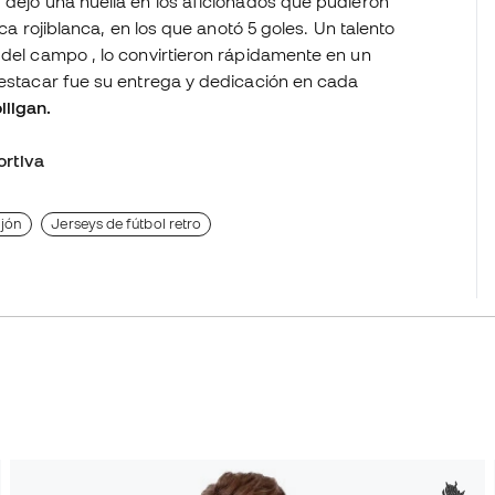
 dejó una huella en los aficionados que pudieron
ica rojiblanca, en los que anotó 5 goles. Un talento
 del campo , lo convirtieron rápidamente en un
destacar fue su entrega y dedicación en cada
ligan.
rtiva
ijón
Jerseys de fútbol retro