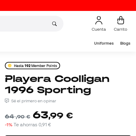
Cuenta
Carrito
Uniformes
Blogs
Hasta
192
Member Points
Playera Coolligan
1996 Sporting
Sé el primero en opinar
63
,
99
€
64
,
90
€
-1%
Te ahorras
0,91 €