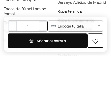
Jerseys Atlético de Madrid
Tacos de fútbol Lamine
Ropa térmica
Yamal
Ropa Entrenamiento
Tacos de fútbol adidas
Escoge tu talla
Jerseys de España
Tacos de fútbol Nike
Jerseys de fútbol
Balones de Fútbol
Añadir al carrito
Impermeables
Tacos de fútbol para niños
Espinilleras
Guantes para niños
Ropa de portero
Tenis para niños
Black Friday
Ropa para niños
Conviértete en
Member
ahora