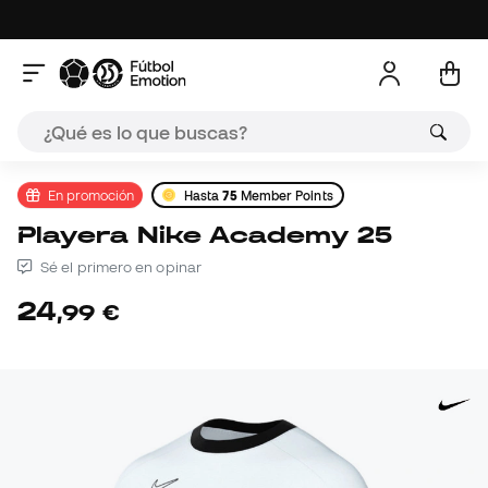
En promoción
Hasta
75
Member Points
Playera Nike Academy 25
Sé el primero en opinar
24
,
99
€