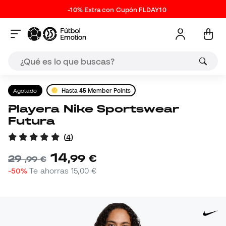
-10% Extra con Cupón FLDAY10
Agotado
Hasta
45
Member Points
Playera Nike Sportswear
Futura
(
4
)
14
,
99
€
29
,
99
€
-50%
Te ahorras
15,00 €