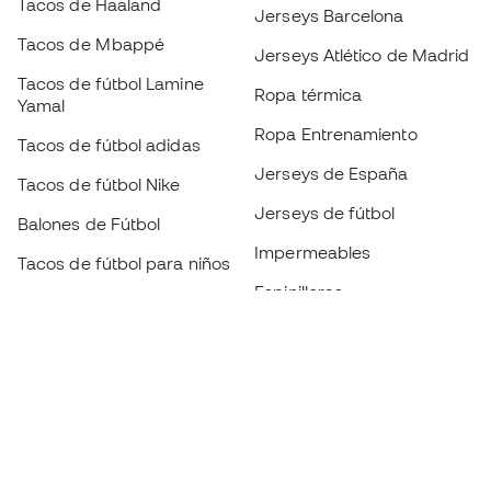
Tacos de Haaland
Jerseys Barcelona
Tacos de Mbappé
Jerseys Atlético de Madrid
Tacos de fútbol Lamine
Ropa térmica
Yamal
Ropa Entrenamiento
Tacos de fútbol adidas
Jerseys de España
Tacos de fútbol Nike
Jerseys de fútbol
Balones de Fútbol
Impermeables
Tacos de fútbol para niños
Espinilleras
Guantes para niños
Ropa de portero
Tenis para niños
Black Friday
Ropa para niños
Conviértete en