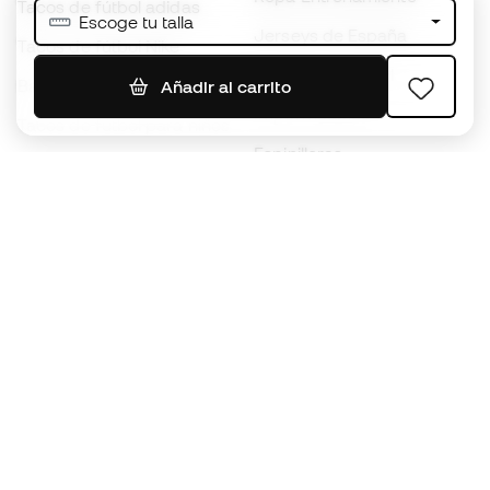
Tacos de fútbol adidas
Escoge tu talla
Jerseys de España
Tacos de fútbol Nike
Jerseys de fútbol
Balones de Fútbol
Añadir al carrito
Impermeables
Tacos de fútbol para niños
Espinilleras
Guantes para niños
Ropa de portero
Tenis para niños
Black Friday
Ropa para niños
Conviértete en
Member
ahora
Acumula puntos y ahorra en tus compras
Acceso prioritario a productos exclusivos