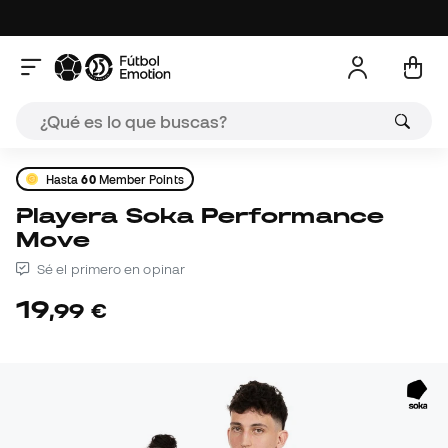
Hasta
60
Member Points
Playera Soka Performance
Move
Sé el primero en opinar
19
,
99
€