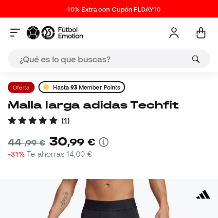
-10% Extra con Cupón FLDAY10
Oferta
Hasta
93
Member Points
Malla larga adidas Techfit
(
1
)
30
,
99
€
44
,
99
€
-31%
Te ahorras
14,00 €