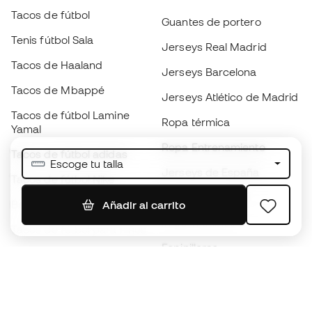
Tacos de fútbol
Guantes de portero
Tenis fútbol Sala
Jerseys Real Madrid
Tacos de Haaland
Jerseys Barcelona
Tacos de Mbappé
Jerseys Atlético de Madrid
Tacos de fútbol Lamine
Ropa térmica
Yamal
Ropa Entrenamiento
Tacos de fútbol adidas
Escoge tu talla
Jerseys de España
Tacos de fútbol Nike
Jerseys de fútbol
Balones de Fútbol
Añadir al carrito
Impermeables
Tacos de fútbol para niños
Espinilleras
Guantes para niños
Ropa de portero
Tenis para niños
Black Friday
Ropa para niños