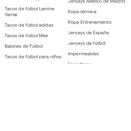
Jerseys Atlético de Madrid
Tacos de fútbol Lamine
Ropa térmica
Yamal
Ropa Entrenamiento
Tacos de fútbol adidas
Jerseys de España
Tacos de fútbol Nike
Jerseys de fútbol
Balones de Fútbol
Impermeables
Tacos de fútbol para niños
Espinilleras
Guantes para niños
Ropa de portero
Tenis para niños
Black Friday
Ropa para niños
Conviértete en
Member
ahora