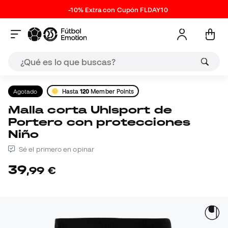
-10% Extra con Cupón FLDAY10
Agotado
Hasta
120
Member Points
Malla corta Uhlsport de
Portero con protecciones
Niño
Sé el primero en opinar
39
,
99
€