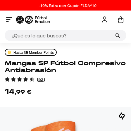
-10% Extra con Cupón FLDAY10
Hasta
45
Member Points
Mangas SP Fútbol Compresivo
Antiabrasión
(
53
)
14
,
99
€