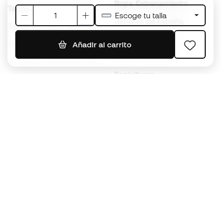
Ropa Entrenamiento
Tacos de fútbol adidas
Escoge tu talla
Jerseys de España
Tacos de fútbol Nike
Jerseys de fútbol
Balones de Fútbol
Añadir al carrito
Impermeables
Tacos de fútbol para niños
Espinilleras
Guantes para niños
Ropa de portero
Tenis para niños
Black Friday
Ropa para niños
Conviértete en
Member
ahora
Acumula puntos y ahorra en tus compras
Acceso prioritario a productos exclusivos