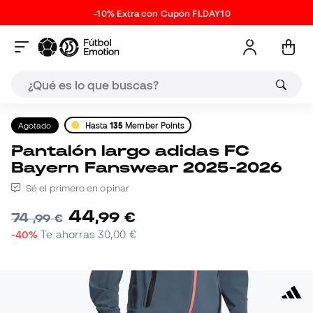
-10% Extra con Cupón FLDAY10
Agotado
Hasta
135
Member Points
Pantalón largo adidas FC
Bayern Fanswear 2025-2026
Sé el primero en opinar
44
,
99
€
74
,
99
€
-40%
Te ahorras
30,00 €