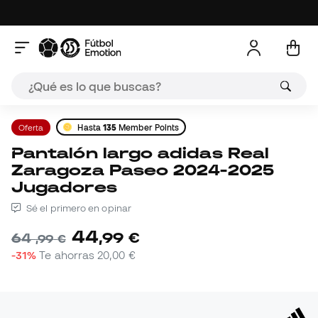
Oferta
Hasta
135
Member Points
Pantalón largo adidas Real
Zaragoza Paseo 2024-2025
Jugadores
Sé el primero en opinar
44
,
99
€
64
,
99
€
-31%
Te ahorras
20,00 €