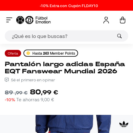
-10% Extra con Cupón FLDAY10
Oferta
Hasta
243
Member Points
Pantalón largo adidas España
EQT Fanswear Mundial 2026
Sé el primero en opinar
80
,
99
€
89
,
99
€
-10%
Te ahorras
9,00 €