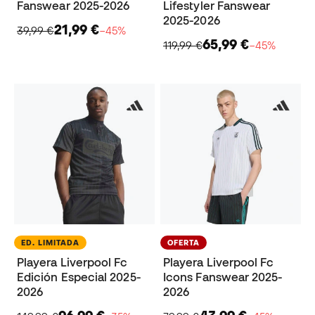
Fanswear 2025-2026
Lifestyler Fanswear
2025-2026
21,99 €
39,99 €
−45%
65,99 €
119,99 €
−45%
ED. LIMITADA
OFERTA
Playera Liverpool Fc
Playera Liverpool Fc
Edición Especial 2025-
Icons Fanswear 2025-
2026
2026