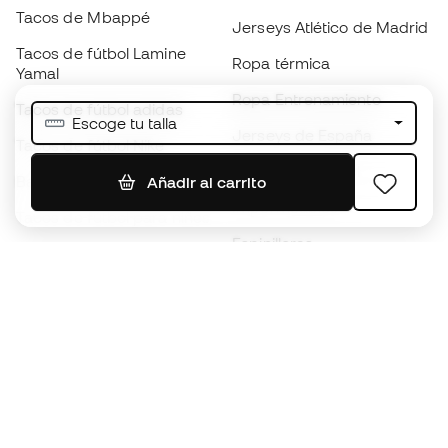
Tacos de Mbappé
Jerseys Atlético de Madrid
Tacos de fútbol Lamine
Ropa térmica
Yamal
Ropa Entrenamiento
Tacos de fútbol adidas
Escoge tu talla
Jerseys de España
Tacos de fútbol Nike
Jerseys de fútbol
Balones de Fútbol
Añadir al carrito
Impermeables
Tacos de fútbol para niños
Espinilleras
Guantes para niños
Ropa de portero
Tenis para niños
Black Friday
Ropa para niños
Conviértete en
Member
ahora