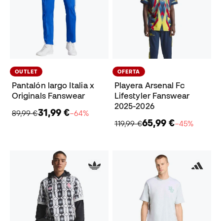
OUTLET
OFERTA
Pantalón largo Italia x
Playera Arsenal Fc
Originals Fanswear
Lifestyler Fanswear
2025-2026
31,99 €
89,99 €
−64%
65,99 €
119,99 €
−45%