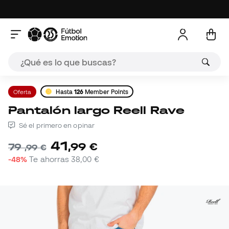
Oferta
Hasta
126
Member Points
Pantalón largo Reell Rave
Sé el primero en opinar
41
,
99
€
79
,
99
€
-48%
Te ahorras
38,00 €