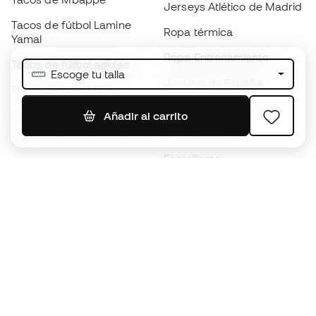
Jerseys Atlético de Madrid
Tacos de fútbol Lamine
Ropa térmica
Yamal
Ropa Entrenamiento
Tacos de fútbol adidas
Escoge tu talla
Jerseys de España
Tacos de fútbol Nike
Jerseys de fútbol
Balones de Fútbol
Añadir al carrito
Impermeables
Tacos de fútbol para niños
Espinilleras
Guantes para niños
Ropa de portero
Tenis para niños
Black Friday
Ropa para niños
Conviértete en
Member
ahora