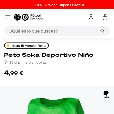
-10% Extra con Cupón FLDAY10
Hasta
15
Member Points
Peto Soka Deportivo Niño
Sé el primero en opinar
4
,
99
€