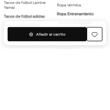
Tacos de fútbol Lamine
Ropa térmica
Yamal
Ropa Entrenamiento
Tacos de fútbol adidas
Jerseys de España
Tacos de fútbol Nike
Jerseys de fútbol
Balones de Fútbol
Añadir al carrito
Impermeables
Tacos de fútbol para niños
Espinilleras
Guantes para niños
Ropa de portero
Tenis para niños
Black Friday
Ropa para niños
Conviértete en
Member
ahora