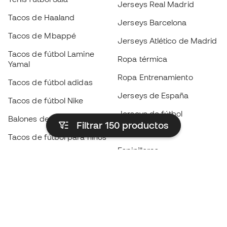
Jerseys Real Madrid
Tacos de Haaland
Jerseys Barcelona
Tacos de Mbappé
Jerseys Atlético de Madrid
Tacos de fútbol Lamine
Ropa térmica
Yamal
Ropa Entrenamiento
Tacos de fútbol adidas
Jerseys de España
Tacos de fútbol Nike
Jerseys de fútbol
Balones de Fútbol
Filtrar 150
productos
Impermeables
Tacos de fútbol para niños
Espinilleras
Guantes para niños
Ropa de portero
Tenis para niños
Black Friday
Ropa para niños