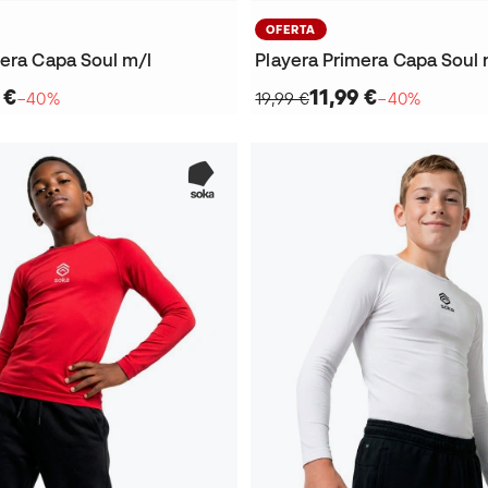
OFERTA
mera Capa Soul m/l
Playera Primera Capa Soul 
 €
11,99 €
−40%
19,99 €
−40%