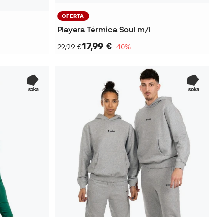
OFERTA
Playera Térmica Soul m/l
17,99 €
29,99 €
−40%