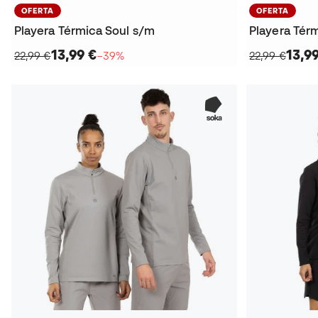
OFERTA
OFERTA
Playera Térmica Soul s/m
Playera Tér
13,99 €
13,9
22,99 €
−39%
22,99 €