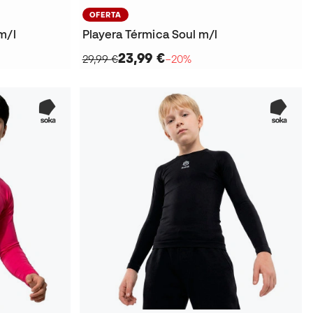
OFERTA
m/l
Playera Térmica Soul m/l
23,99 €
29,99 €
−20%