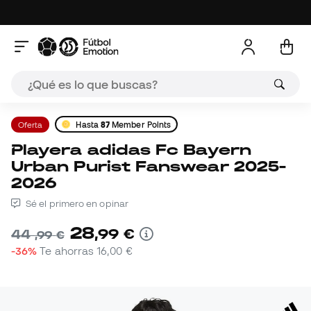
Oferta
Hasta
87
Member Points
Playera adidas Fc Bayern
Urban Purist Fanswear 2025-
2026
Sé el primero en opinar
28
,
99
€
44
,
99
€
-36%
Te ahorras
16,00 €