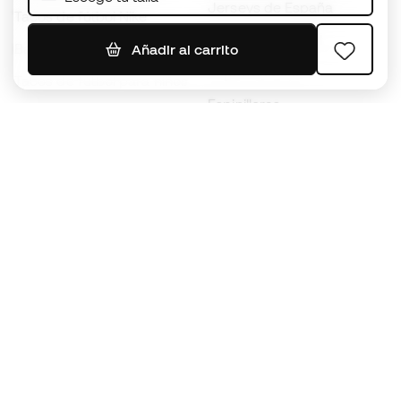
Jerseys de España
Tacos de fútbol Nike
Jerseys de fútbol
Balones de Fútbol
Añadir al carrito
Impermeables
Tacos de fútbol para niños
Espinilleras
Guantes para niños
Ropa de portero
Tenis para niños
Black Friday
Ropa para niños
Conviértete en
Member
ahora
Acumula puntos y ahorra en tus compras
Acceso prioritario a productos exclusivos
Únete a más de medio millón de miembros