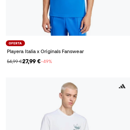
OFERTA
Playera Italia x Originals Fanswear
27,99 €
54,99 €
−49%