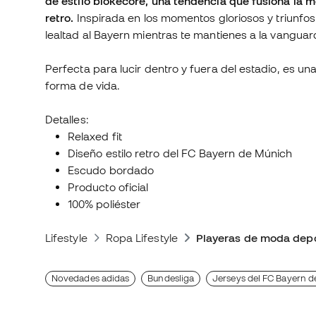
de estilo blokecore, una tendencia que fusiona la m
retro.
Inspirada en los momentos gloriosos y triunfos
lealtad al Bayern mientras te mantienes a la vangu
Perfecta para lucir dentro y fuera del estadio, es un
forma de vida.
Detalles:
Relaxed fit
Diseño estilo retro del FC Bayern de Múnich
Escudo bordado
Producto oficial
100% poliéster
Lifestyle
Ropa Lifestyle
Playeras de moda depo
Novedades adidas
Bundesliga
Jerseys del FC Bayern 