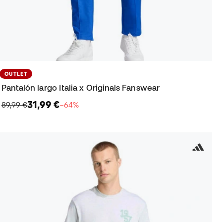
OUTLET
Pantalón largo Italia x Originals Fanswear
31,99 €
89,99 €
−64%