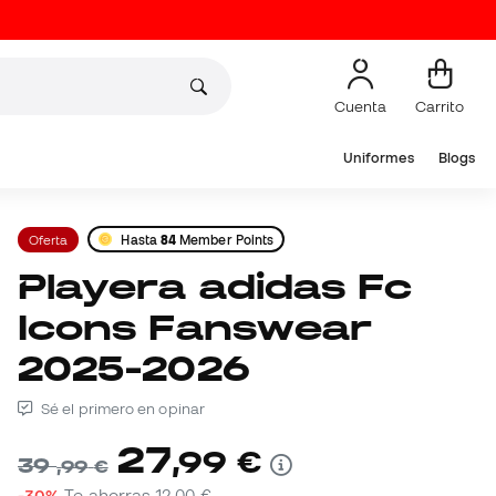
Cuenta
Carrito
Uniformes
Blogs
Oferta
Hasta
84
Member Points
Playera adidas Fc
Icons Fanswear
2025-2026
Sé el primero en opinar
27
,
99
€
39
,
99
€
-30%
Te ahorras
12,00 €