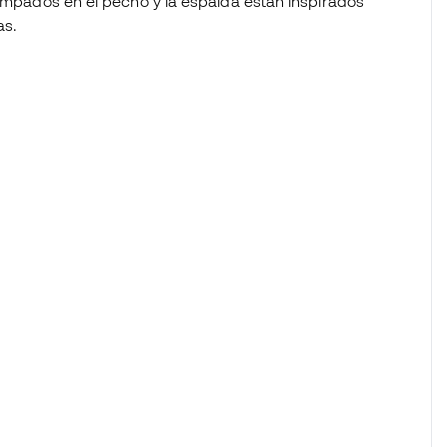
tampados en el pecho y la espalda están inspirados
as.