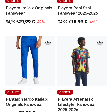
OFERTA
OFERTA
Playera Italia x Originals
Playera Real Sznl
Fanswear
Fanswear 2025-2026
27,99 €
18,99 €
54,99 €
−49%
34,99 €
−46%
OUTLET
OFERTA
Pantalón largo Italia x
Playera Arsenal Fc
Originals Fanswear
Lifestyler Fanswear
2025-2026