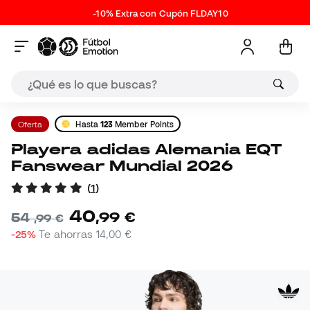
-10% Extra con Cupón FLDAY10
Oferta
Hasta
123
Member Points
Playera adidas Alemania EQT
Fanswear Mundial 2026
(
1
)
40
,
99
€
54
,
99
€
-25%
Te ahorras
14,00 €